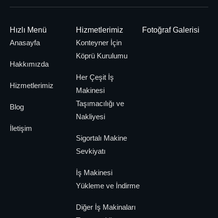
ankara-
is-makinasi-
is-makinası-
sincan-osb-
cankiri-agir-
tasima-jsb-
Hızlı Menü
Hizmetlerimiz
Fotoğraf Galerisi
agir-rampali-
elmadag-is-
akyurt-is-
baskent-
nakliye-
ankara-buyuk-
rampali-kayar-
sondaj-
Anasayfa
Konteyner İçin
is-makinesi-
sanayi-agir-
makinasi-
makinesi-
ankara-
oto-kurtarıcı
makinesi-
kasa-
Köprü Kurulumu
rampali-kayar-
kayarkasa-
tasimaciligi
nakliye
tasima
Hakkımızda
tasimaciligi-
tasimacilik
agir-rampali
kasa-
Her Çeşit İş
agir-rampali
tasimacilik
Hizmetlerimiz
Makinesi
Taşımacılığı ve
Blog
Nakliyesi
İletişim
Sigortalı Makine
Sevkiyatı
İş Makinesi
Yükleme ve İndirme
Diğer İş Makinaları