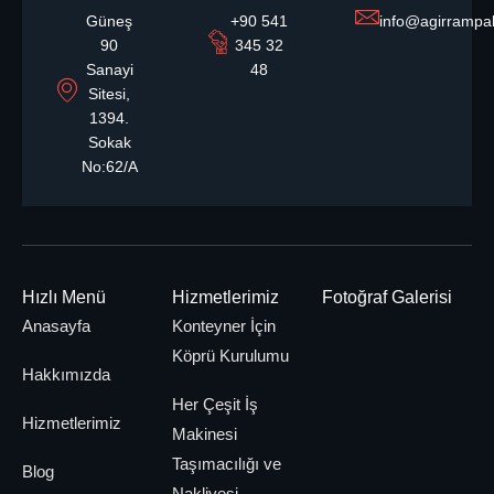
Güneş
+90 541
info@agirrampa
90
345 32
Sanayi
48
Sitesi,
1394.
Sokak
No:62/A
ankara-
is-makinasi-
is-makinası-
sincan-osb-
cankiri-agir-
tasima-jsb-
Hızlı Menü
Hizmetlerimiz
Fotoğraf Galerisi
agir-rampali-
elmadag-is-
akyurt-is-
baskent-
nakliye-
ankara-buyuk-
rampali-kayar-
sondaj-
Anasayfa
Konteyner İçin
is-makinesi-
sanayi-agir-
makinasi-
makinesi-
ankara-
oto-kurtarıcı
makinesi-
kasa-
Köprü Kurulumu
rampali-kayar-
kayarkasa-
tasimaciligi
nakliye
tasima
Hakkımızda
tasimaciligi-
tasimacilik
agir-rampali
kasa-
Her Çeşit İş
agir-rampali
tasimacilik
Hizmetlerimiz
Makinesi
Taşımacılığı ve
Blog
Nakliyesi