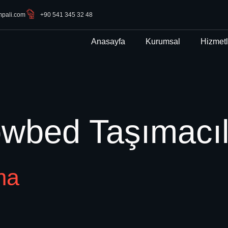
mpali.com
+90 541 345 32 48
Anasayfa
Kurumsal
Hizmetl
wbed Taşımacıl
ma