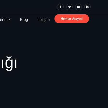
Hemen Arayın!
erimiz
Blog
İletişim
ığı