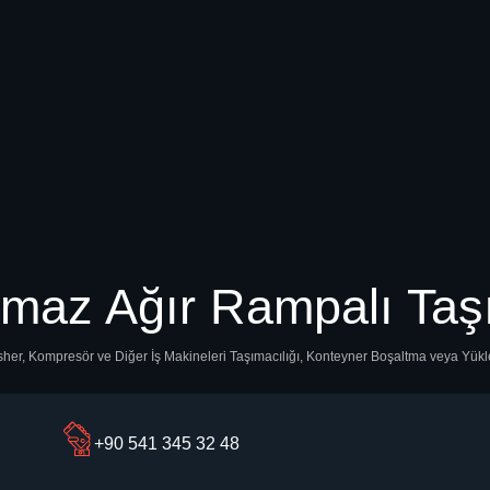
lmaz Ağır Rampalı Taş
inisher, Kompresör ve Diğer İş Makineleri Taşımacılığı, Konteyner Boşaltma veya Yü
+90 541 345 32 48