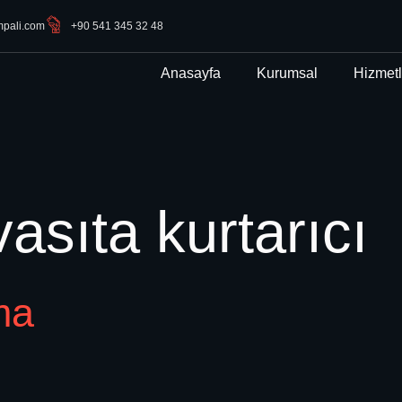
mpali.com
+90 541 345 32 48
Anasayfa
Kurumsal
Hizmetl
vasıta kurtarıcı
ma